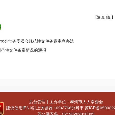
【返回顶部】
表大会常务委员会规范性文件备案审查办法
度规范性文件备案情况的通报
后台管理
丨
主办单位：泰州市人大常委会
建议使用IE6.0以上浏览器 1024*768分辨率
苏ICP备050032
苏公网安备：32120202010305